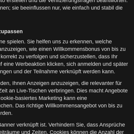
o erstellen und die Verifizierungsfragen beantworten.
n; sie beeinflussen nur, wie einfach und stabil die
zupassen
rne spielen. Sie helfen uns zu erkennen, welche
 anzuzeigen, wie einen Willkommensbonus von bis zu
orrekt zu verfolgen und sicherzustellen, dass Ihr
uf eine Werbeaktion klicken, sich anmelden und später
gungen und der Teilnahme verknüpft werden kann.
en, Ihnen Anzeigen anzuzeigen, die relevanter für
l Zeit an Live-Tischen verbringen. Dies macht Angebote
Cookie-basiertes Marketing kann eine
uchen. Das richtige Willkommensangebot von bis zu
erden.
 Banner verknüpft ist. Verhindern Sie, dass Ansprüche
eiträume und Zeiten. Cookies können die Anzahl der