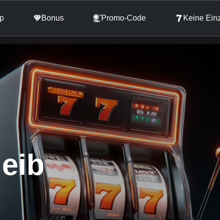
p
Bonus
Promo-Code
Keine Ein
leib