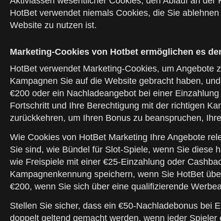
Aktivlassen wesentlicher Cookies, den Ablauf an der 
HotBet verwendet niemals Cookies, die Sie ablehnen k
Website zu nutzen ist.
Marketing-Cookies von Hotbet ermöglichen es 
HotBet verwendet Marketing-Cookies, um Angebote zu er
Kampagnen Sie auf die Website gebracht haben, und 
€200 oder ein Nachladeangebot bei einer Einzahlung v
Fortschritt und Ihre Berechtigung mit der richtigen 
zurückkehren, um Ihren Bonus zu beanspruchen, Ihre 
Wie Cookies von HotBet Marketing Ihre Angebote rele
Sie sind, wie Bündel für Slot-Spiele, wenn Sie diese 
wie Freispiele mit einer €25-Einzahlung oder Cashbac
Kampagnenkennung speichern, wenn Sie HotBet über e
€200, wenn Sie sich über eine qualifizierende Werbe
Stellen Sie sicher, dass ein €50-Nachladebonus bei Ei
doppelt geltend gemacht werden, wenn jeder Spieler 