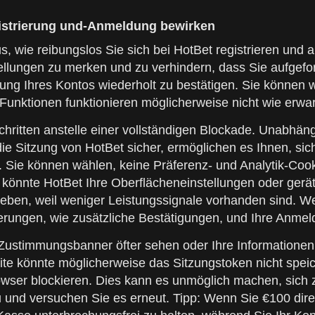
gistrierung und-Anmeldung bewirken
aus, wie reibungslos Sie sich bei HotBet registrieren u
stellungen zu merken und zu verhindern, dass Sie aufgefo
tung Ihres Kontos wiederholt zu bestätigen. Sie können 
Funktionen funktionieren möglicherweise nicht wie erwar
hritten anstelle einer vollständigen Blockade. Unabhäng
die Sitzung von HotBet sicher, ermöglichen es Ihnen, s
n. Sie können wählen, keine Präferenz- und Analytik-Coo
, könnte HotBet Ihre Oberflächeneinstellungen oder ger
ben, weil weniger Leistungssignale vorhanden sind. We
derungen, wie zusätzliche Bestätigungen, und Ihre Anmeld
Zustimmungsbanner öfter sehen oder Ihre Informationen
e könnte möglicherweise das Sitzungstoken nicht speiche
rowser blockieren. Dies kann es unmöglich machen, sich 
 und versuchen Sie es erneut. Tipp: Wenn Sie €100 dire