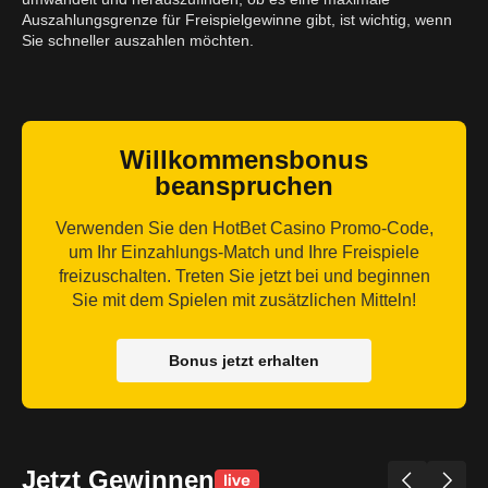
Auszahlungsgrenze für Freispielgewinne gibt, ist wichtig, wenn
Sie schneller auszahlen möchten.
Willkommensbonus
beanspruchen
Verwenden Sie den HotBet Casino Promo-Code,
um Ihr Einzahlungs-Match und Ihre Freispiele
freizuschalten. Treten Sie jetzt bei und beginnen
Sie mit dem Spielen mit zusätzlichen Mitteln!
Bonus jetzt erhalten
Jetzt Gewinnen