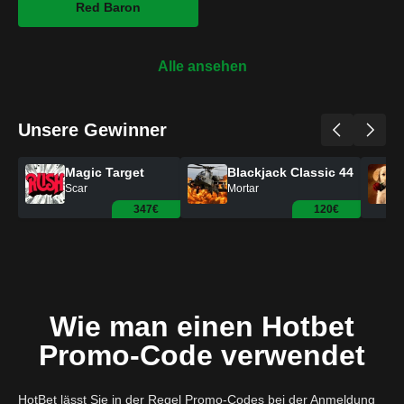
Red Baron
Alle ansehen
Unsere Gewinner
Magic Target
Blackjack Classic 44
Scar
Mortar
347€
120€
Wie man einen Hotbet
Promo-Code verwendet
HotBet lässt Sie in der Regel Promo-Codes bei der Anmeldung