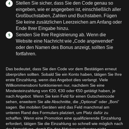
Stellen Sie sicher, dass Sie den Code genau so
eingeben, wie er angegeben ist, einschließlich aller
Großbuchstaben, Zahlen und Buchstaben. Fügen
Sie keine zusätzlichen Leerzeichen am Anfang oder
Ende Ihrer Eingabe hinzu.
Senden Sie Ihre Registrierung ab. Wenn die
Website eine Nachricht wie „Code angewendet“
oder den Namen des Bonus anzeigt, sollten Sie
fortfahren.
Das bedeutet, dass Sie den Code vor dem Bestätigen erneut
überprüfen sollten. Sobald Sie ein Konto haben, tätigen Sie Ihre
erste Einzahlung, wenn das Angebot dies verlangt. Viele
Willkommensboni funktionieren nur, nachdem Sie eine
Mindesteinzahlung von €20, €30 oder €50 getätigt haben, je
nach Angebot. Wenn Sie kein Feld für einen Gutscheincode
sehen, erweitern Sie alle Abschnitte, die „Optional“ oder „Boni“
sagen. Bei mobilen Geräten wird das Feld manchmal am
unteren Rand des Formulars platziert, um Platz dafür zu
schaffen. Wenn eine Promotion eine qualifizierende Einzahlung
erfordert, tätigen Sie die Einzahlung so schnell wie möglich nach