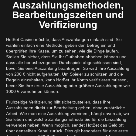
Auszahlungsmethoden,
Bearbeitungszeiten und
Verifizierung
HotBet Casino möchte, dass Auszahlungen einfach sind. Sie
wählen einfach eine Methode, geben den Betrag ein und
überprüfen Ihre Kasse, um zu sehen, wie die Dinge laufen.
Stellen Sie sicher, dass Sie Ihr Guthaben abheben können und
dass alle bonusbezogenen Durchspiele abgeschlossen sind,
bevor Sie eine Auszahlung beantragen. So wird Ihre Auszahlung
von 200 € nicht aufgehalten. Um Spieler zu schützen und die
Regeln einzuhalten, kann HotBet Ihr Konto verifizieren müssen,
bevor Sie Ihre erste Auszahlung oder größere Auszahlungen wie
1000 € vornehmen können.
Frühzeitige Verifizierung hilft sicherzustellen, dass Ihre
Auszahlungen direkt zur Bearbeitung gehen, ohne zusätzliche
Arbeit. Wie man eine Auszahlung vornimmt, hängt davon ab, wo
Sie leben und welche Zahlungsmethode Sie für die Einzahlung
verwendet haben. Wenn möglich, sendet HotBet das Geld oft
über denselben Kanal zurück. Dies gilt besonders für eine erste