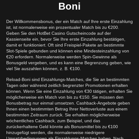
Boni
Der Willkommensbonus, der ein Match auf Ihre erste Einzahlung
ist, ist normalerweise ein prozentualer Match bis zu €200.
Geben Sie den HotBet Casino Gutscheincode auf der
Kassienseite ein, bevor Sie Ihre erste Einzahlung bestätigen,
damit er funktioniert. Oft sind Freispiel-Pakete an bestimmte
Slot-Spiele gebunden und können eine Mindesteinzahlung von
€20 erfordern. Normalerweise werden Spin-Gewinne als
Bonusgeld vergeben, und es kann eine Begrenzung geben, wie
viel Sie auszahlen können, z. B. €100.
Reload-Boni sind Einzahlungs-Matches, die Sie an bestimmten
Tagen oder während zeitlich begrenzter Promotionen erhalten
können. Wenn Sie eine Einzahlung von €30 tätigen, erhalten Sie
möglicherweise ein Match von bis zu €150. Sie müssen den
Bonusbetrag nur einmal umsetzen. Cashback-Angebote geben
Ihnen einen bestimmten Betrag Ihrer Nettoverluste aus einem
bestimmten Zeitraum zurück. Sie erhalten möglicherweise
wöchentliches Cashback, zum Beispiel, und das
zurückerhaltene Geld könnte als Bonusmittel bis zu €100
hinzugefügt werden, die normalerweise niedrigere
Umsatzbedingungen als Einzahlungs-Matches haben. Nach