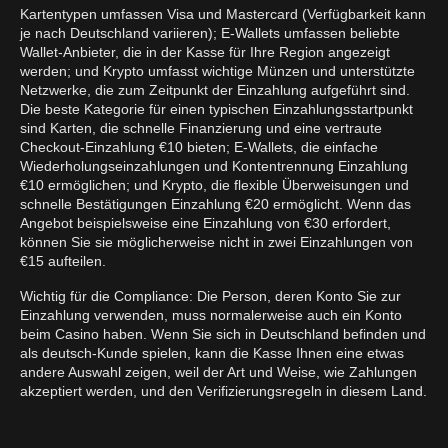
Kartentypen umfassen Visa und Mastercard (Verfügbarkeit kann
je nach Deutschland variieren); E-Wallets umfassen beliebte
Wallet-Anbieter, die in der Kasse für Ihre Region angezeigt
werden; und Krypto umfasst wichtige Münzen und unterstützte
Netzwerke, die zum Zeitpunkt der Einzahlung aufgeführt sind.
Die beste Kategorie für einen typischen Einzahlungsstartpunkt
sind Karten, die schnelle Finanzierung und eine vertraute
Checkout-Einzahlung €10 bieten; E-Wallets, die einfache
Wiederholungseinzahlungen und Kontentrennung Einzahlung
€10 ermöglichen; und Krypto, die flexible Überweisungen und
schnelle Bestätigungen Einzahlung €20 ermöglicht. Wenn das
Angebot beispielsweise eine Einzahlung von €30 erfordert,
können Sie sie möglicherweise nicht in zwei Einzahlungen von
€15 aufteilen.
Wichtig für die Compliance: Die Person, deren Konto Sie zur
Einzahlung verwenden, muss normalerweise auch ein Konto
beim Casino haben. Wenn Sie sich in Deutschland befinden und
als deutsch-Kunde spielen, kann die Kasse Ihnen eine etwas
andere Auswahl zeigen, weil der Art und Weise, wie Zahlungen
akzeptiert werden, und den Verifizierungsregeln in diesem Land.